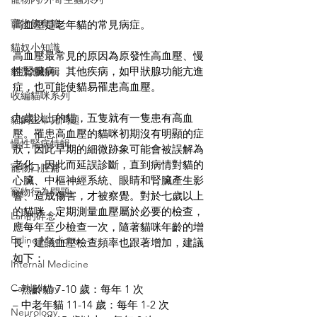
寵物飲食篇
高血壓是老年貓的常見病症。 
貓奴小知識
高血壓最常見的原因為原發性高血壓、慢
性腎臟病、其他疾病，如甲狀腺功能亢進
貓流感特輯
症，也可能使貓易罹患高血壓。
收編貓咪系列
九歲以上的貓，五隻就有一隻患有高血
貓飼主常見問題
壓。罹患高血壓的貓咪初期沒有明顯的症
慢性腎病特輯
狀，因此早期的細微跡象可能會被誤解為
老化，因此而延誤診斷，直到病情對貓的
寵物口腔篇
心臟、中樞神經系統、眼睛和腎臟產生影
寵物行為問題
響、造成傷害，才被察覺。對於七歲以上
的貓咪，定期測量血壓屬於必要的檢查，
Lan的碎念
應每年至少檢查一次，隨著貓咪年齡的增
Feline Medicine
長，建議血壓檢查頻率也跟著增加，建議
如下：
Internal Medicine
Cardiology
– 熟齡貓 7-10 歲：每年 1 次
– 中老年貓 11-14 歲：每年 1-2 次
Neurology