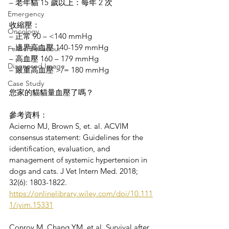
– 老年貓 15 歲以上：每年 2 次
Emergency
收縮壓：
Oncology
– 正常 90 – <140 mmHg
– 邊界高血壓 140-159 mmHg
Feline Behaviour
– 高血壓 160 – 179 mmHg
Diagnosed Image
– 嚴重高血壓 >/= 180 mmHg
Case Study
您家的貓貓量血壓了嗎？
參考資料：
Acierno MJ, Brown S, et. al. ACVIM 
consensus statement: Guidelines for the 
identification, evaluation, and 
management of systemic hypertension in 
dogs and cats. J Vet Intern Med. 2018; 
32(6): 1803-1822.
https://onlinelibrary.wiley.com/doi/10.111
1/jvim.15331
Conroy M, Chang YM, et al. Survival after 