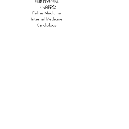
寵物行為問題
Lan的碎念
Feline Medicine
Internal Medicine
Cardiology
Neurology
Emergency
Oncology
Feline Behaviour
Diagnosed Image
Case Study
文章標籤
貓
小知識
常見疾病
新知
行為問題
狗
時事
動物福利
飲食
獸醫
FIP
貓奴小知識
貓咪知識
貓咪
人畜共通傳染病
中毒
寄生蟲
禽流感
研究
產品試用