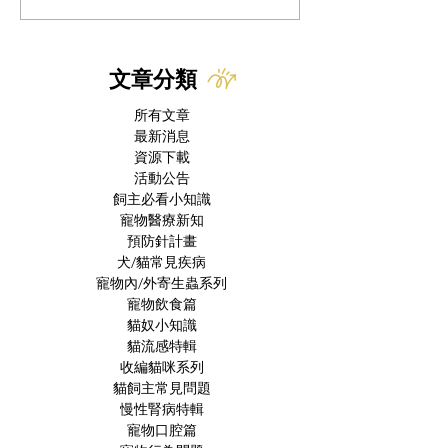
醫解析：三大成因、必要
織學特徵及其與
檢查與治療方針
臟和腸道病理學
文章分類
所有文章
最新消息
資源下載
活動公告
飼主必看小知識
寵物醫療新知
預防針計畫
犬/貓常見疾病
寵物內/外寄生蟲系列
寵物飲食篇
貓奴小知識
貓流感特輯
收編貓咪系列
貓飼主常見問題
慢性腎病特輯
寵物口腔篇