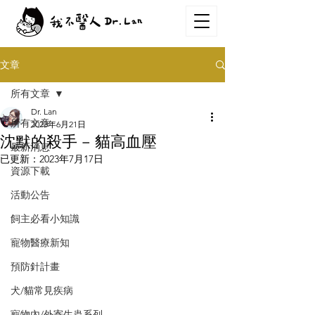
文章
所有文章
Dr. Lan
所有文章
2023年6月21日
沈默的殺手 – 貓高血壓
最新消息
已更新：
2023年7月17日
資源下載
活動公告
飼主必看小知識
寵物醫療新知
預防針計畫
犬/貓常見疾病
寵物內/外寄生蟲系列