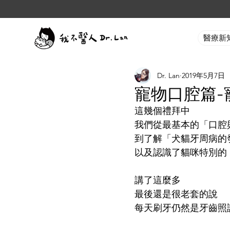
醫療新
Dr. Lan
2019年5月7日
寵物口腔篇-
這幾個禮拜中
我們從最基本的「口腔
到了解「犬貓牙周病的
以及認識了貓咪特別的
講了這麼多
最後還是很老套的說
每天刷牙仍然是牙齒照