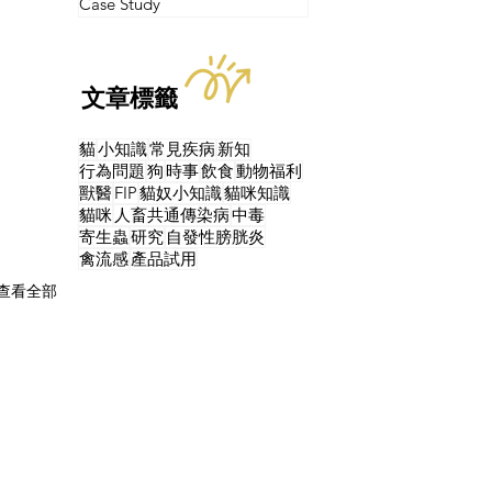
Case Study
文章標籤
貓
小知識
常見疾病
新知
行為問題
狗
時事
飲食
動物福利
獸醫
FIP
貓奴小知識
貓咪知識
貓咪
人畜共通傳染病
中毒
寄生蟲
研究
自發性膀胱炎
禽流感
產品試用
查看全部