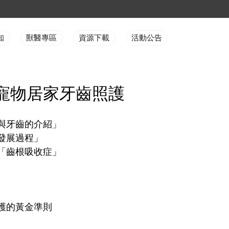
知
獸醫專區
資源下載
活動公告
寵物居家牙齒照護
與牙齒的介紹」
發展過程」
「齒根吸收症」
護的黃金準則