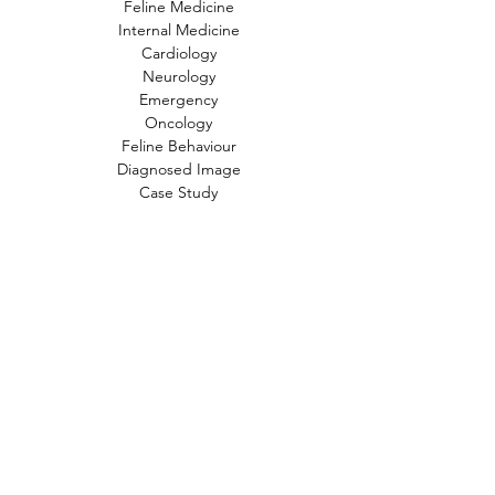
Feline Medicine
Internal Medicine
Cardiology
Neurology
Emergency
Oncology
Feline Behaviour
Diagnosed Image
Case Study
文章標籤
貓
小知識
常見疾病
新知
行為問題
狗
時事
動物福利
飲食
獸醫
FIP
貓奴小知識
貓咪知識
貓咪
人畜共通傳染病
中毒
寄生蟲
禽流感
研究
產品試用