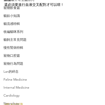
還必須要進行血液交叉配對才可以唷！
寵物飲食篇
貓奴小知識
貓流感特輯
收編貓咪系列
貓飼主常見問題
慢性腎病特輯
寵物口腔篇
寵物行為問題
Lan的碎念
Feline Medicine
Internal Medicine
Cardiology
Neurology
#貓
#小知識