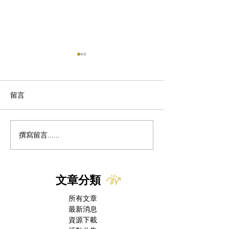
留言
撰寫留言......
居家防黴 2 步驟｜Lan教
貓咪血尿怎麼辦
你預防貓咪黴菌感染
醫解析：三大成
檢查與治療方針
文章分類
所有文章
最新消息
資源下載