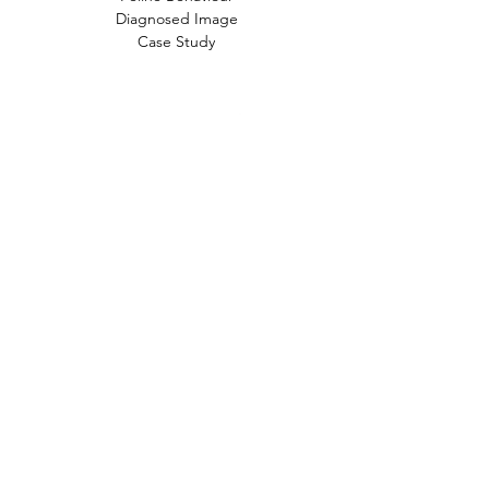
Diagnosed Image
Case Study
文章標籤
貓
小知識
常見疾病
新知
行為問題
狗
時事
動物福利
飲食
獸醫
FIP
貓奴小知識
貓咪知識
貓咪
人畜共通傳染病
中毒
寄生蟲
禽流感
研究
產品試用