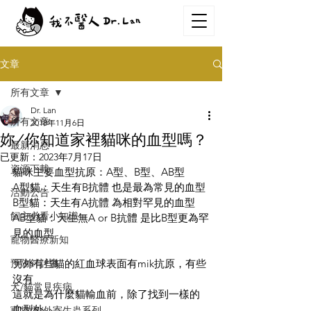
文章
所有文章
Dr. Lan
所有文章
2018年11月6日
妳/你知道家裡貓咪的血型嗎？
最新消息
已更新：
2023年7月17日
資源下載
貓咪主要血型抗原：A型、B型、AB型
A型貓：天生有B抗體 也是最為常見的血型
活動公告
B型貓：天生有A抗體 為相對罕見的血型
飼主必看小知識
AB型貓：天生無A or B抗體 是比B型更為罕
見的血型
寵物醫療新知
預防針計畫
另外有些貓的紅血球表面有mik抗原，有些
沒有
犬/貓常見疾病
這就是為什麼貓輸血前，除了找到一樣的
血型外
寵物內/外寄生蟲系列