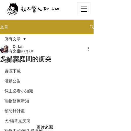
文章
所有文章
Dr. Lan
所有文章
2025年7月3日
多貓家庭間的衝突
最新消息
資源下載
活動公告
飼主必看小知識
寵物醫療新知
預防針計畫
犬/貓常見疾病
圖片來源：
寵物內/外寄生蟲系列