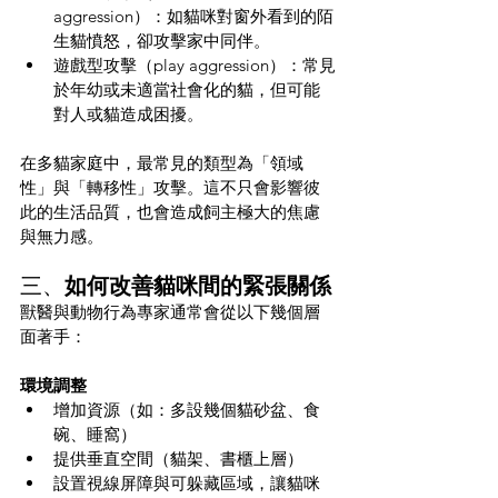
aggression）：如貓咪對窗外看到的陌
生貓憤怒，卻攻擊家中同伴。
遊戲型攻擊（play aggression）：常見
於年幼或未適當社會化的貓，但可能
對人或貓造成困擾。
在多貓家庭中，最常見的類型為「領域
性」與「轉移性」攻擊。這不只會影響彼
此的生活品質，也會造成飼主極大的焦慮
與無力感。
三、
如何改善貓咪間的緊張關係
獸醫與動物行為專家通常會從以下幾個層
面著手：
環境調整
增加資源（如：多設幾個貓砂盆、食
碗、睡窩）
提供垂直空間（貓架、書櫃上層）
設置視線屏障與可躲藏區域，讓貓咪