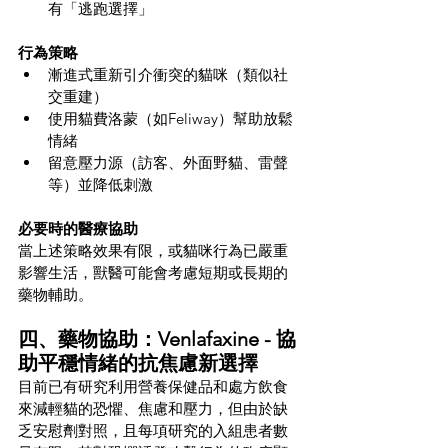
有「逃跑選擇」
行為策略
漸進式重新引介衝突的貓咪（類似社
交重建）
使用貓費洛蒙（如Feliway）幫助放鬆
情緒
留意壓力源（訪客、外面野貓、雷聲
等）並降低刺激
必要時的醫療協助
當上述策略效果有限，或貓咪行為已嚴重
影響生活，獸醫可能會考慮短期或長期的
藥物輔助。
四、藥物協助：Venlafaxine - 協
助平穩情緒的抗焦慮新選擇
目前已有研究利用營養保健品和處方飲食
來減輕貓的恐懼、焦慮和壓力，但由於缺
乏安慰劑對照，且每項研究的入組患者數