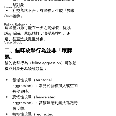
擊對象
Emergency
社交風格不合：有些貓天生較「獨來
Oncology
獨往」
Feline Behaviour
這些壓力源可能在一夕之間爆發，從吼
叫、威嚇、尾巴拍打，演變為撲打、追
Diagnosed Image
逐、甚至造成嚴重外傷。
Case Study
二、貓咪攻擊行為並非「壞脾
氣」
貓的攻擊行為（feline aggression）可依動
機與對象分為幾種類型：
領域性攻擊（territorial 
aggression）：常見於新貓加入或空間
被侵犯時。
恐懼性攻擊（fear-related 
aggression）：當貓咪感到無法逃跑時
會反擊。
轉移性攻擊（redirected 