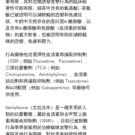
量有限，其對恐懼誘發攻擊行為的臨床顯
著性可能有限。綠茶中含有的氨基酸L-茶氨
酸已被證明可以減輕貓的恐懼和焦慮症
狀。牛奶中天然存在的蛋白質α-酪胺酸，以
及含有α-酪胺酸和色胺酸（血清素的前驅
物）的處方飲食，也被證明有助於減輕貓
咪的恐懼、焦慮和壓力。
行為藥物包含選擇性血清素再攝取抑制劑
（SSRI；例如 Fluoxetine、Paroxetine）、
三環抗憂鬱劑（TCA；例如 
Clomipramine、Amitriptyline）、血清素
拮抗劑和再攝取抑制劑（例如 Trazodone）
和α2δ配體（例如 Gabapentine）等藥物可
供使用。
Venlafaxine（文拉法辛）是一種常用於人
類的抗憂鬱藥，屬於血清素與去甲腎上腺
素再吸收抑制劑（SNRI），目前已被獸醫
行為學界探索用於治療貓咪攻擊行為、焦
慮與其他行為障礙。
對於患有特發性膀胱