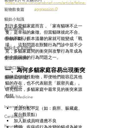
https://www.cliniciansbrief.com/article/feline-
aggression-0
寵物飲食篇
貓奴小知識
對許多愛貓家庭而言，「家有貓咪不止一
貓流感特輯
隻」是幸福的象徵。但當貓咪彼此不合、
爭執不斷，原本溫馨的家就可能變成「戰
收編貓咪系列
場」。這類問題在獸醫行為門診中並不少
貓飼主常見問題
見，多貓家庭間的衝突與攻擊行為常成為
飼主最困擾的行為問題之一。
慢性腎病特輯
寵物口腔篇
一、為何多貓家庭容易出現衝突
貓咪是領域性動物，即便牠們能容忍其他
寵物行為問題
貓的存在，也不代表願意「親密共處」。
Lan的碎念
研究指出，多貓家庭中最常見的衝突來源
包括：
Feline Medicine
Internal Medicine
資源分配不足（如：廁所、躲藏處、
窗台觀景點）
Cardiology
加入新成員時適應不良
Neurology
體弱、疾病或行為改變的貓成為被攻