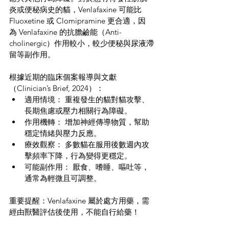
炎或便秘病史的貓，Venlafaxine 可能比 
Fluoxetine 或 Clomipramine 更合適，因
為 Venlafaxine 的抗膽鹼能（Anti-
cholinergic）作用較小，較少便秘與尿液滯
留等副作用。
根據近期的臨床個案報導與文獻
（Clinician’s Brief, 2024）：
適用情境： 重複發生的貓對貓攻擊、
長期焦慮或壓力相關行為障礙。
作用機轉： 增加神經傳導物質，幫助
穩定情緒與壓力反應。
療效觀察： 多數貓在服用後數週內攻
擊頻率下降，行為變得更穩定。
可能副作用： 厭食、嗜睡、嘔吐等，
通常為輕微且可調整。
重要提醒：Venlafaxine 屬於處方用藥，需
經由獸醫評估後使用，不能自行給藥！