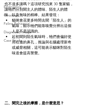
也不遑多讓嗎？這項研究找來 30 隻家貓，
Emergency
讓牠們分別聞主人的體味、陌生人的體
味，以及無味的棉棒。結果發現：
Oncology
貓咪會花更多時間去聞「陌生人」的
Feline Behaviour
氣味，顯示牠們能靠嗅覺分辨出這個
人是不是認識的。
Diagnosed Image
起初聞到陌生氣味時，牠們會偏好使
Case Study
用右邊的鼻孔，推論與右腦處理新奇
或威脅相關，這可能表示貓咪對陌生
味道會提高警覺。
二、聞完之後的摩擦，是什麼意思？