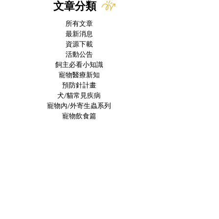
文章分類
所有文章
最新消息
資源下載
活動公告
飼主必看小知識
寵物醫療新知
預防針計畫
犬/貓常見疾病
寵物內/外寄生蟲系列
寵物飲食篇
貓奴小知識
貓流感特輯
收編貓咪系列
貓飼主常見問題
慢性腎病特輯
寵物口腔篇
寵物行為問題
Lan的碎念
Feline Medicine
Internal Medicine