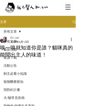
文章
所有文章
Dr. Lan
所有文章
2025年6月12日
嗅一嗅就知道你是誰？貓咪真的
最新消息
能聞出主人的味道！
資源下載
活動公告
飼主必看小知識
寵物醫療新知
預防針計畫
犬/貓常見疾病
寵物內/外寄生蟲系列