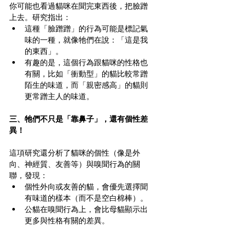
你可能也看過貓咪在聞完東西後，把臉蹭
上去。研究指出：
這種「臉蹭蹭」的行為可能是標記氣
味的一種，就像牠們在說：「這是我
的東西」。
有趣的是，這個行為跟貓咪的性格也
有關，比如「衝動型」的貓比較常蹭
陌生的味道，而「親密感高」的貓則
更常蹭主人的味道。
三、牠們不只是「靠鼻子」，還有個性差
異！
這項研究還分析了貓咪的個性（像是外
向、神經質、友善等）與嗅聞行為的關
聯，發現：
個性外向或友善的貓，會優先選擇聞
有味道的樣本（而不是空白棉棒）。
公貓在嗅聞行為上，會比母貓顯示出
更多與性格有關的差異。