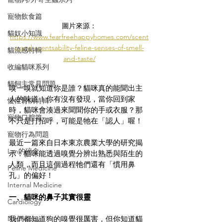
寵物飲食篇
圖片來源：
貓奴小知識
https://www.fearfreehappyhomes.com/scent
s-and-scentsability-feline-senses-of-smell-
貓流感特輯
and-taste/
收編貓咪系列
貓飼主常見問題
嗅一嗅就知道你是誰？貓咪真的能聞出主
人的味道！
你有沒有發現，當你回到家
慢性腎病特輯
時，貓咪會湊過來聞聞你的手或衣服？那
寵物口腔篇
不只是打招呼，可能是牠在「認人」喔！
寵物行為問題
最近一篇來自日本東京農業大學的研究揭
Lan的碎念
示：貓咪能透過嗅覺分辨出熟悉與陌生的
人類，而且這個過程牠們還有「慣用鼻
Feline Medicine
孔」的偏好！
Internal Medicine
一、貓咪的鼻子其實很靈
Cardiology
我們都知道狗的嗅覺很厲害，但你知道貓
Neurology