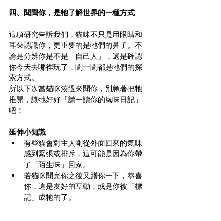
四、聞聞你，是牠了解世界的一種方式
這項研究告訴我們，貓咪不只是用眼睛和
耳朵認識你，更重要的是牠們的鼻子。不
論是分辨你是不是「自己人」，還是確認
你今天去哪裡玩了，聞一聞都是牠們的探
索方式。
所以下次當貓咪湊過來聞你，別急著把牠
推開，讓牠好好「讀一讀你的氣味日記」
吧！
延伸小知識
有些貓會對主人剛從外面回來的氣味
感到緊張或排斥，這可能是因為你帶
了「陌生味」回家。
若貓咪聞完你之後又蹭你一下，恭喜
你，這是友好的互動，或是你被「標
記」成牠的了。