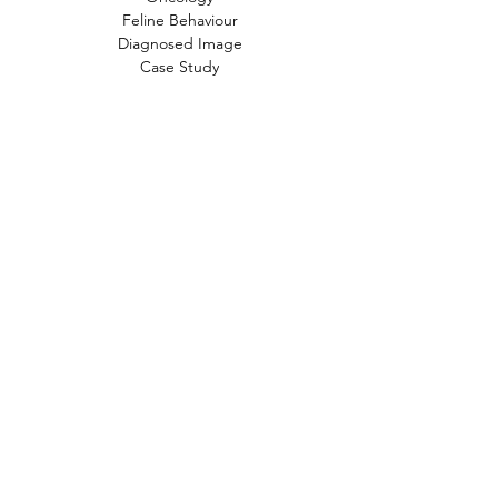
Feline Behaviour
Diagnosed Image
Case Study
文章標籤
貓
小知識
常見疾病
新知
行為問題
狗
時事
動物福利
飲食
獸醫
FIP
貓奴小知識
貓咪知識
貓咪
人畜共通傳染病
中毒
寄生蟲
禽流感
研究
產品試用