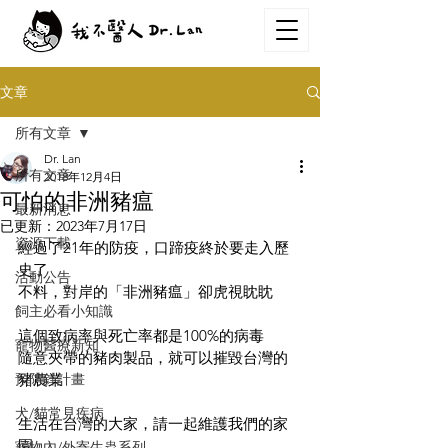
文章
所有文章
Dr. Lan
所有文章
2018年12月4日
可怕的非洲豬瘟
最新消息
已更新：
2023年7月17日
資源下載
經過了21年的防疫，口蹄疫終於要走入歷
史了
活動公告
不料，對岸的「非洲豬瘟」卻虎視眈眈
飼主必看小知識
這個致病率與死亡率都是100%的病毒
寵物醫療新知
隨意夾帶的豬肉製品，就可以摧毀台灣的
預防針計畫
豬農業
犬/貓常見疾病
生活在台灣的大家，請一起維護我們的家
園
寵物內/外寄生蟲系列