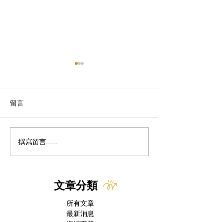
留言
撰寫留言......
美國本土出現首例犬隻新
貓冠狀病毒 x 慢
世界螺旋蠅病例 FDA緊急
FIP治癒後併發症
授權 Nitenpyram 作為治
療選項
文章分類
所有文章
最新消息