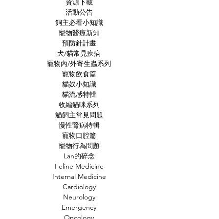
資源下載
活動公告
飼主必看小知識
寵物醫療新知
預防針計畫
犬/貓常見疾病
寵物內/外寄生蟲系列
寵物飲食篇
貓奴小知識
貓流感特輯
收編貓咪系列
貓飼主常見問題
慢性腎病特輯
寵物口腔篇
寵物行為問題
Lan的碎念
Feline Medicine
Internal Medicine
Cardiology
Neurology
Emergency
Oncology