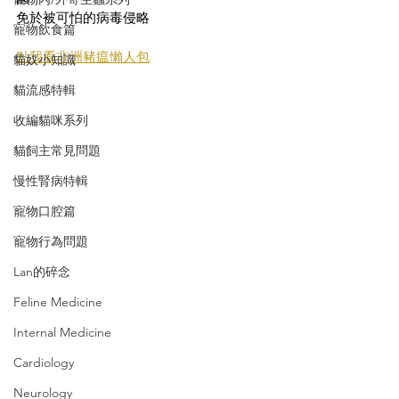
免於被可怕的病毒侵略
寵物飲食篇
點我看非洲豬瘟懶人包
貓奴小知識
貓流感特輯
收編貓咪系列
貓飼主常見問題
慢性腎病特輯
寵物口腔篇
寵物行為問題
Lan的碎念
Feline Medicine
Internal Medicine
Cardiology
Neurology