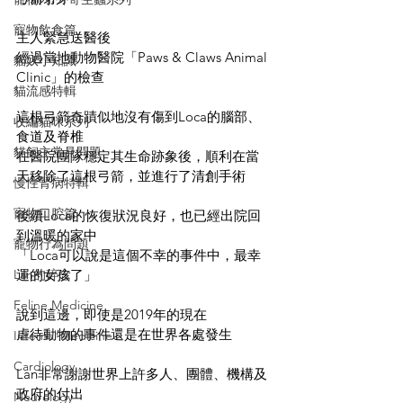
寵物飲食篇
主人緊急送醫後
經過當地動物醫院「Paws & Claws Animal 
貓奴小知識
Clinic」的檢查
貓流感特輯
這根弓箭奇蹟似地沒有傷到Loca的腦部、
收編貓咪系列
食道及脊椎
貓飼主常見問題
在醫院團隊穩定其生命跡象後，順利在當
天移除了這根弓箭，並進行了清創手術
慢性腎病特輯
寵物口腔篇
後續Loca的恢復狀況良好，也已經出院回
到溫暖的家中
寵物行為問題
「Loca可以說是這個不幸的事件中，最幸
Lan的碎念
運的女孩了」
Feline Medicine
說到這邊，即使是2019年的現在
虐待動物的事件還是在世界各處發生
Internal Medicine
Cardiology
Lan非常謝謝世界上許多人、團體、機構及
政府的付出
Neurology