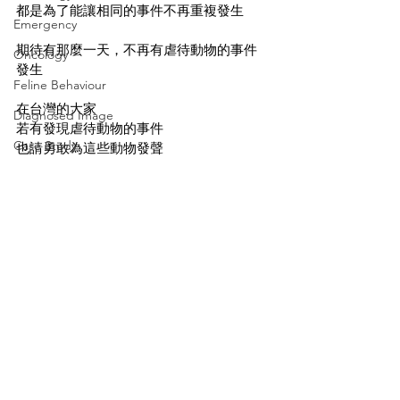
都是為了能讓相同的事件不再重複發生
Emergency
期待有那麼一天，不再有虐待動物的事件
Oncology
發生
Feline Behaviour
在台灣的大家
Diagnosed Image
若有發現虐待動物的事件
Case Study
也請勇敢為這些動物發聲