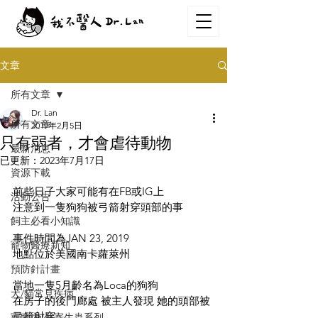
文章
所有文章
Dr. Lan
所有文章
2019年2月5日
只有弱者，才會虐待動物
最新消息
已更新：
2023年7月17日
資源下載
前些日子大家可能有在FB或IG上
活動公告
注意到一隻狗狗被弓箭射穿頭部的事
飼主必看小知識
事件時間為JAN 23, 2019
寵物醫療新知
地點位於美國南卡蘿萊州
預防針計畫
當地一隻5月齡名為Loca的狗狗
犬/貓常見疾病
在房子的後門廊處 被主人發現 她的頭部被
弓箭射穿
寵物內/外寄生蟲系列