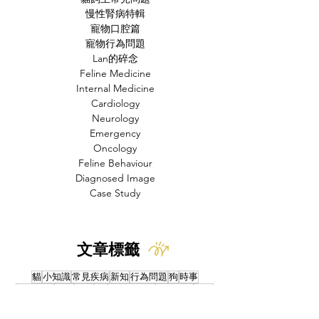
慢性腎病特輯
寵物口腔篇
寵物行為問題
Lan的碎念
Feline Medicine
Internal Medicine
Cardiology
Neurology
Emergency
Oncology
Feline Behaviour
Diagnosed Image
Case Study
文章標籤
貓
小知識
常見疾病
新知
行為問題
狗
時事
動物福利
飲食
獸醫
FIP
貓奴小知識
貓咪知識
貓咪
人畜共通傳染病
中毒
寄生蟲
禽流感
研究
產品試用