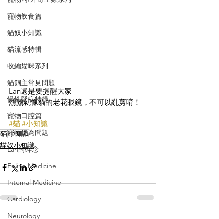
寵物飲食篇
貓奴小知識
貓流感特輯
收編貓咪系列
貓飼主常見問題
Lan還是要提醒大家
慢性腎病特輯
鬍鬚就像貓的老花眼鏡，不可以亂剪唷！
寵物口腔篇
#貓
#小知識
寵物行為問題
貓
小知識
貓奴小知識
Lan的碎念
Feline Medicine
Internal Medicine
Cardiology
Neurology