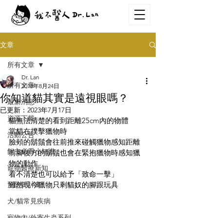
文章
所有文章
Dr. Lan
所有文章
2018年8月24日
你知道貓其實是遠視眼嗎？
最新消息
已更新：
2023年7月17日
資源下載
貓無法清楚的看到距離25cm內的物體
當貓在撲擊獵物時
活動公告
臉頰的鬍鬚會往前推來碰觸獵物感知距離
飼主必看小知識
前腳後方的鬍鬚也會在緊抱獵物時感知獵
物的動作
寵物醫療新知
看不清楚也可以給予「致命一擊」
預防針計畫
雖然現今獵物只剩貓奴的腳跟玩具
犬/貓常見疾病
寵物內/外寄生蟲系列