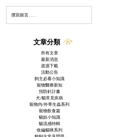
貓的除蟲菊中毒
撰寫留言......
為什麼貓咪突然歪頭、走
路不穩？你該認識的「前
庭症候群」
文章分類
所有文章
最新消息
資源下載
活動公告
飼主必看小知識
寵物醫療新知
預防針計畫
犬/貓常見疾病
寵物內/外寄生蟲系列
寵物飲食篇
貓奴小知識
貓流感特輯
收編貓咪系列
貓飼主常見問題