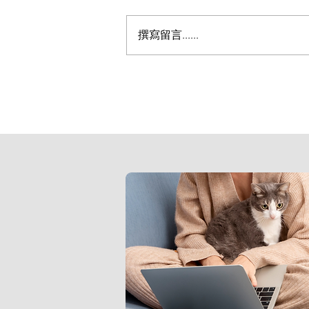
撰寫留言......
蘇格蘭全面禁用黏鼠板正式生
用、持有與販售皆屬違法 違
4 萬英鎊罰款