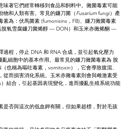
意味著它們經常轉移到食品和飼料中。黴菌毒素可能
動物和人類有害。常見的鐮刀菌（
Fusarium
 fungi）產
為：伏馬菌素 (fumonisins，FB)、鐮刀黴菌毒素
es，包括脫氧雪腐鐮刀菌烯醇 — DON）和玉米赤黴烯酮 — 
譯過程，停止 DNA 和 RNA 合成，並引起氧化壓力
ress），擾亂細胞中的基本作用。最常見的鐮刀黴菌毒素為 脫
（也稱為嘔吐毒素，vomitoxin），它會導致腹瀉、
，從而損害消化系統。玉米赤黴毒素則會與雌激素受
ceptors）結合，引起基因表現變化，進而擾亂生殖系統功能
素是否與這次的低血鉀有關，但如果超標，對於毛孩