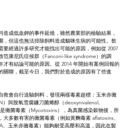
料造成低血鉀的事件延燒，雖然農業部的檢驗結果，
圍，但這也無法排除飼料造成貓咪生病的可能性。飲
要經過許多研究才能找出可能的原因，例如從 2007 
尼氏症候群（Fanconi-like syndrome）的調
才有結論可能的原因。從 2014 年開始有案例回報的
的關聯，截至今日，我們對於造成的原因有了些進
。
自救會自行送驗飼料，發現兩樣毒素超標：玉米赤黴
ZEN）與脫氧雪腐鐮刀菌烯醇（deoxynivalenol, 
黴菌毒素（Mycotoxins），為真菌感染穀物後，所
多數有害的黴菌毒素（例如黃麴毒素 aflatoxins、
toxin A、玉米赤黴毒素）能夠耐受高壓和高溫，因此在製