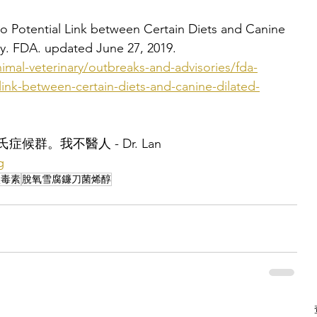
to Potential Link between Certain Diets and Canine 
y. FDA. updated June 27, 2019.
imal-veterinary/outbreaks-and-advisories/fda-
-link-between-certain-diets-and-canine-dilated-
症候群。我不醫人 - Dr. Lan
g
黴毒素
脫氧雪腐鐮刀菌烯醇