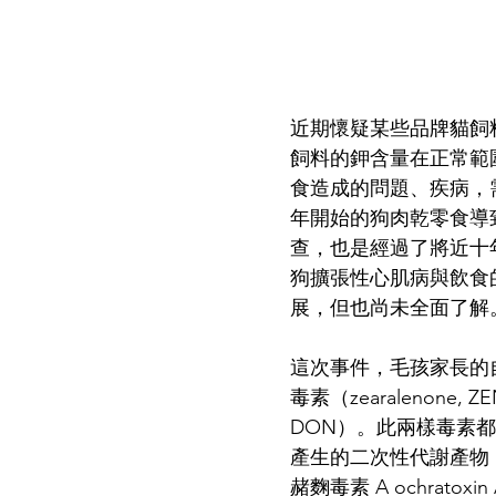
近期懷疑某些品牌貓飼
飼料的鉀含量在正常範
食造成的問題、疾病，需
年開始的狗肉乾零食導致范康
查，也是經過了將近十年
狗擴張性心肌病與飲食
展，但也尚未全面了解
這次事件，毛孩家長的
毒素（zearalenone, 
DON）。此兩樣毒素都是
產生的二次性代謝產物，大
赭麴毒素 A ochra