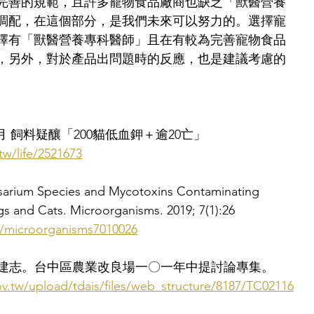
完善的規範，且許多寵物食品廠商也缺乏「獸醫營養
調配，在這個部分，是我們未來可以努力的。選擇寵
擇有「獸醫營養專科醫師」且在有較為完善寵物食品
，另外，對於產品出問題時的反應，也是建議考慮的
個月 飼料疑釀「200貓低血鉀＋逾20亡」
tw/life/2521673
Fusarium Species and Mycotoxins Contaminating 
gs and Cats. Microorganisms. 2019; 7(1):26
90/microorganisms7010026
。郭建志。台中區農業改良場一〇一年中提討論專集。
v.tw/upload/tdais/files/web_structure/8187/TC02116