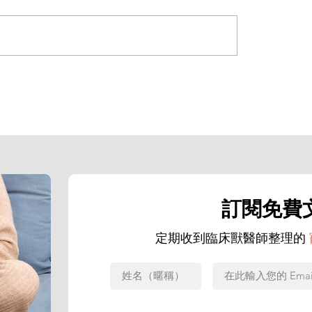
效：使
美國本土出現首例犬隻新世界螺旋蠅
者最高可處
例 FDA緊急授權 Nitenpyram 作為
選項
訂閱免費
定期收到臨床獸醫師整理的