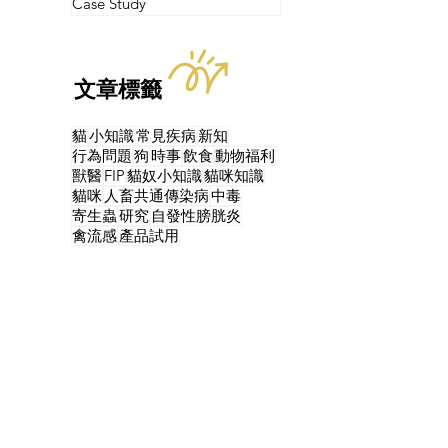
Case Study
文章標籤
貓
小知識
常見疾病
新知
行為問題
狗
時事
飲食
動物福利
獸醫
FIP
貓奴小知識
貓咪知識
貓咪
人畜共通傳染病
中毒
寄生蟲
研究
自發性膀胱炎
禽流感
產品試用