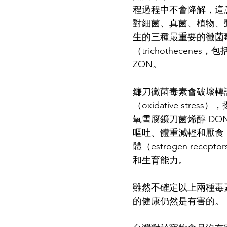
程過程中不會降解，這
對細菌、真菌、植物、
生的三種最重要的黴菌毒素
（trichothecen
ZON。
鐮刀黴菌毒素會​​破壞轉
（oxidative st
氧雪腐鐮刀菌烯醇 DON
嘔吐、體重減輕和厭食
體（estrogen re
和生育能力。
雖然不確定以上兩種毒
的健康仍然是有害的。