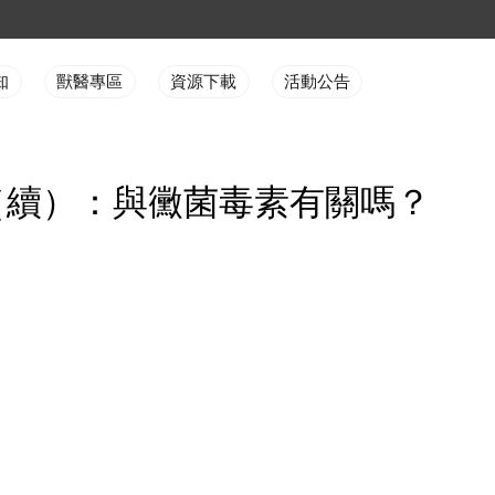
知
獸醫專區
資源下載
活動公告
（續）：與黴菌毒素有關嗎？