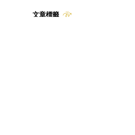
文章標籤
貓
小知識
常見疾病
新知
行為問題
狗
時事
動物福利
飲食
獸醫
FIP
貓奴小知識
貓咪知識
貓咪
人畜共通傳染病
中毒
寄生蟲
禽流感
研究
產品試用
訂閱免費文章
定期收到臨床獸醫師整理的
寵物醫療相關知識