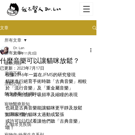
文章
所有文章
Dr. Lan
所有文章
2018年11月2日
什麼音樂可以讓貓咪放鬆？
最新消息
已更新：
2023年7月17日
資源下載
根據2016年一篇在JFMS的研究發現
貓咪進行絕育手術時聽「古典音樂」相較
活動公告
於「流行音樂」及「重金屬音樂」
飼主必看小知識
有相對較低的呼吸頻率及縮瞳的表現
寵物醫療新知
也就是古典音樂能讓貓咪更平靜及放鬆
預防針計畫
如果家裡的貓咪太過動或緊張
或許可以試試看讓他們聽「古典音樂」
犬/貓常見疾病
唷！
寵物內/外寄生蟲系列