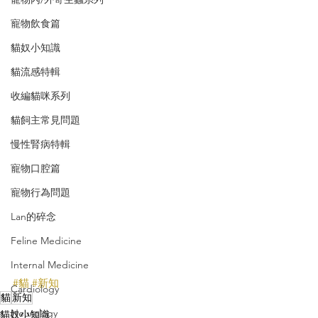
寵物飲食篇
貓奴小知識
貓流感特輯
收編貓咪系列
貓飼主常見問題
慢性腎病特輯
寵物口腔篇
寵物行為問題
Lan的碎念
Feline Medicine
Internal Medicine
#貓
#新知
Cardiology
貓
新知
Neurology
貓奴小知識