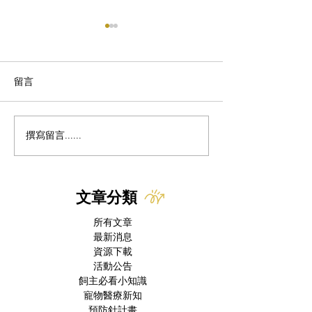
留言
貓的除蟲菊中毒
撰寫留言......
為什麼貓咪突然歪頭、走
路不穩？你該認識的「前
庭症候群」
文章分類
所有文章
最新消息
資源下載
活動公告
飼主必看小知識
寵物醫療新知
預防針計畫