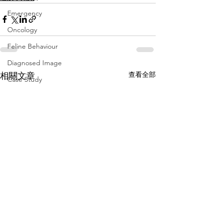
Emergency
Oncology
Feline Behaviour
Diagnosed Image
查看全部
相關文章
Case Study