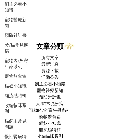
飼主必看小
知識
寵物醫療新
知
預防針計畫
犬/貓常見疾
文章分類
病
所有文章
寵物內/外寄
最新消息
生蟲系列
資源下載
寵物飲食篇
活動公告
飼主必看小知識
貓奴小知識
寵物醫療新知
貓流感特輯
預防針計畫
犬/貓常見疾病
收編貓咪系
寵物內/外寄生蟲系列
列
寵物飲食篇
貓飼主常見
貓奴小知識
問題
貓流感特輯
收編貓咪系列
慢性腎病特