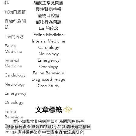
輯
貓飼主常見問題
慢性腎病特輯
寵物口腔篇
寵物口腔篇
寵物行為問
寵物行為問題
題
Lan的碎念
Feline Medicine
Lan的碎念
Internal Medicine
Feline
Cardiology
Medicine
Neurology
Emergency
Internal
Medicine
Oncology
Feline Behaviour
Cardiology
Diagnosed Image
Neurology
Case Study
Emergency
Oncology
文章標籤
Feline
Behaviour
貓
小知識
常見疾病
新知
行為問題
狗
時事
Diagnosed
動物福利
飲食
獸醫
FIP
貓奴小知識
貓咪知識
貓咪
Image
人畜共通傳染病
中毒
寄生蟲
禽流感
研究