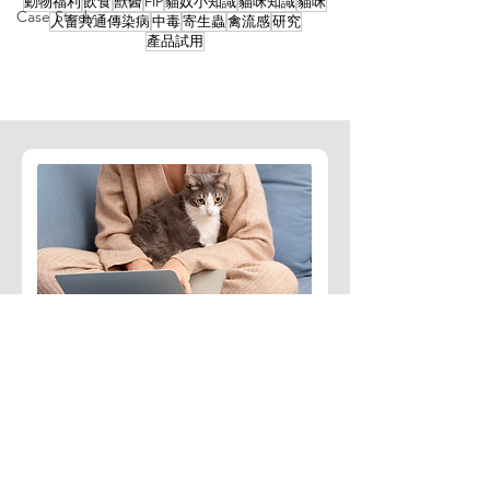
動物福利
飲食
獸醫
FIP
貓奴小知識
貓咪知識
貓咪
Case Study
人畜共通傳染病
中毒
寄生蟲
禽流感
研究
產品試用
訂閱免費文章
定期收到臨床獸醫師整理的
寵物醫療相關知識