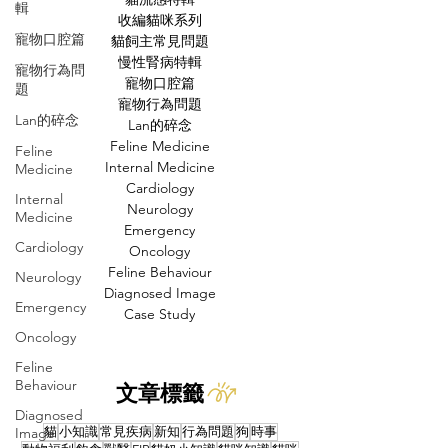
輯
收編貓咪系列
寵物口腔篇
貓飼主常見問題
慢性腎病特輯
寵物行為問
寵物口腔篇
題
寵物行為問題
Lan的碎念
Lan的碎念
Feline Medicine
Feline
Internal Medicine
Medicine
Cardiology
Internal
Neurology
Medicine
Emergency
Cardiology
Oncology
Feline Behaviour
Neurology
Diagnosed Image
Emergency
Case Study
Oncology
Feline
Behaviour
文章標籤
Diagnosed
Image
貓
小知識
常見疾病
新知
行為問題
狗
時事