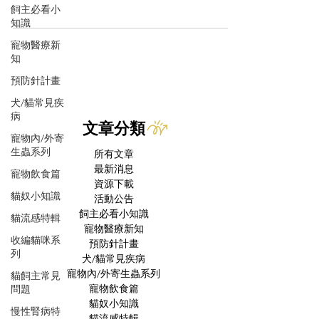
飼主必看小
知識
寵物醫療新
知
預防針計畫
犬/貓常見疾
病
文章分類
寵物內/外寄
生蟲系列
所有文章
最新消息
寵物飲食篇
資源下載
貓奴小知識
活動公告
飼主必看小知識
貓流感特輯
寵物醫療新知
收編貓咪系
預防針計畫
列
犬/貓常見疾病
寵物內/外寄生蟲系列
貓飼主常見
寵物飲食篇
問題
貓奴小知識
慢性腎病特
貓流感特輯